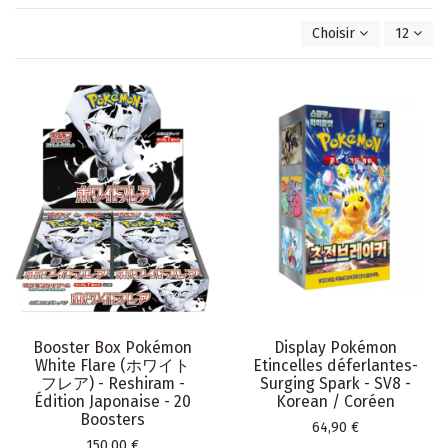
Choisir
12
Booster Box Pokémon
Display Pokémon
White Flare (ホワイト
Etincelles déferlantes-
フレア) - Reshiram -
Surging Spark - SV8 -
Édition Japonaise - 20
Korean / Coréen
Boosters
Prix
64,90 €
Prix
150,00 €