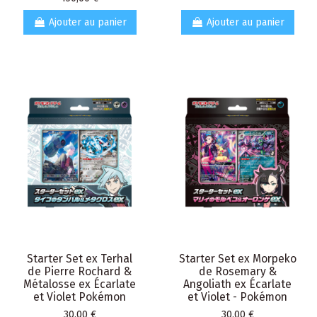
Ajouter au panier
Ajouter au panier
Starter Set ex Terhal
Starter Set ex Morpeko
de Pierre Rochard &
de Rosemary &
Métalosse ex Écarlate
Angoliath ex Écarlate
et Violet Pokémon
et Violet - Pokémon
Prix
Prix
30,00 €
30,00 €