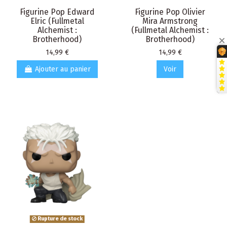
Figurine Pop Edward
Figurine Pop Olivier
Elric (Fullmetal
Mira Armstrong
Alchemist :
(Fullmetal Alchemist :
Brotherhood)
Brotherhood)
Prix
Prix
14,99 €
14,99 €
Ajouter au panier
Voir
Rupture de stock