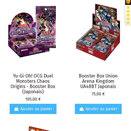
Yu-Gi-Oh! OCG Duel
Booster Box Union
Monsters Chaos
Arena Kingdom
Origins - Booster Box
UA48BT Japonais
(Japonais)
Prix
75,00 €
Prix
105,00 €
Ajouter au panier
Ajouter au panier