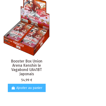
Booster Box Union
Arena Kenshin le
Vagabond UA41BT
Japonais
Prix
54,99 €
Ajouter au panier