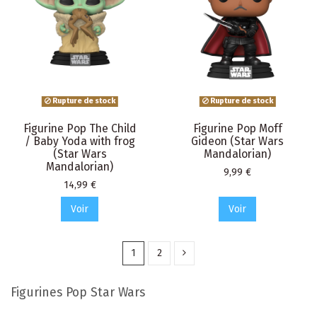
Rupture de stock
Rupture de stock
Figurine Pop The Child
Figurine Pop Moff
/ Baby Yoda with frog
Gideon (Star Wars
(Star Wars
Mandalorian)
Mandalorian)
Prix
9,99 €
Prix
14,99 €
Voir
Voir
1
2
Figurines Pop Star Wars