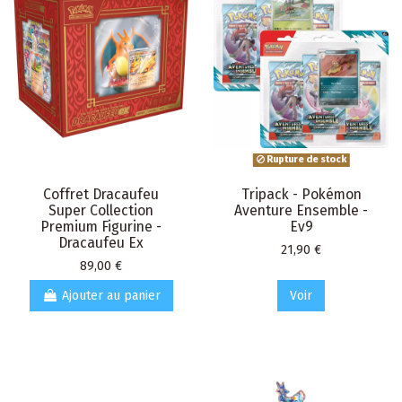
Rupture de stock
Coffret Dracaufeu
Tripack - Pokémon
Super Collection
Aventure Ensemble -
Premium Figurine -
Ev9
Dracaufeu Ex
Prix
21,90 €
Prix
89,00 €
Ajouter au panier
Voir