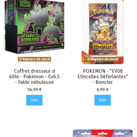
Rupture de stock
Rupture de stock
Coffret dresseur d
POKEMON - "EV08
élite - Pokémon - Ev6.5
Etincelles Déferlantes"
- Fable nébuleuse
- Booster
Prix
Prix
56,99 €
6,99 €
Voir
Voir