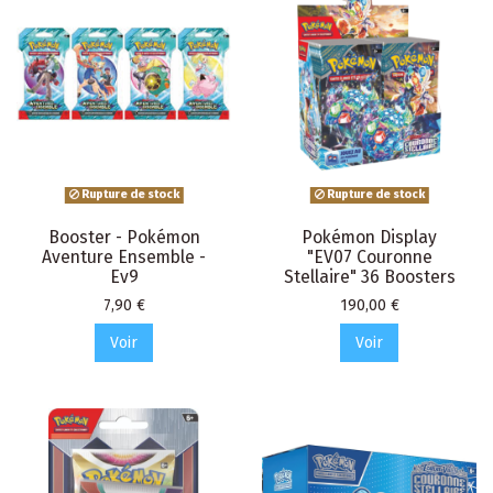
Rupture de stock
Rupture de stock
Booster - Pokémon
Pokémon Display
Aventure Ensemble -
"EV07 Couronne
Ev9
Stellaire" 36 Boosters
Prix
Prix
7,90 €
190,00 €
Voir
Voir