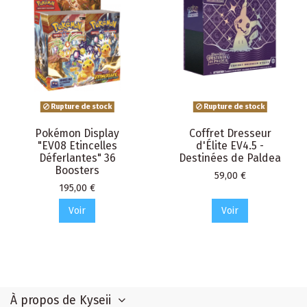
Rupture de stock
Rupture de stock
Pokémon Display
Coffret Dresseur
"EV08 Etincelles
d'Élite EV4.5 -
Déferlantes" 36
Destinées de Paldea
Boosters
Prix
59,00 €
Prix
195,00 €
Voir
Voir
À propos de Kyseii