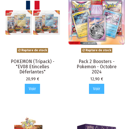
Rupture de stock
Rupture de stock
POKEMON (Tripack) -
Pack 2 Boosters -
"EV08 Etincelles
Pokemon - Octobre
Déferlantes"
2024
Prix
Prix
20,99 €
12,90 €
Voir
Voir