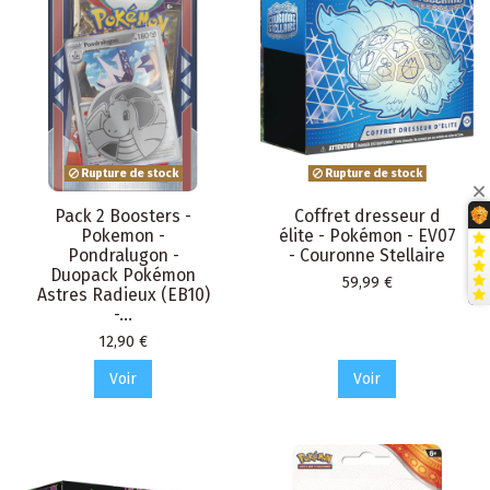
Rupture de stock
Rupture de stock
Pack 2 Boosters -
Coffret dresseur d
Pokemon -
élite - Pokémon - EV07
Pondralugon -
- Couronne Stellaire
Duopack Pokémon
Prix
59,99 €
Astres Radieux (EB10)
-...
Prix
12,90 €
Voir
Voir