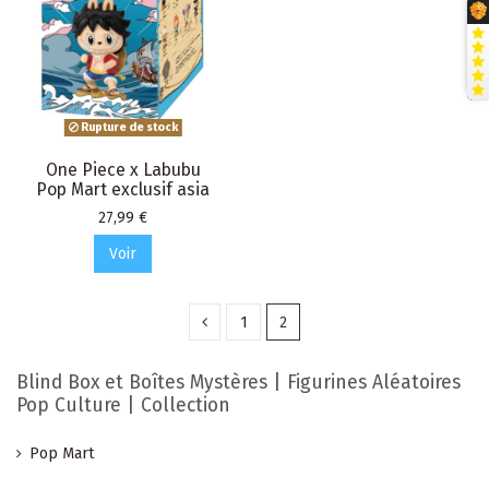
Rupture de stock
One Piece x Labubu
Pop Mart exclusif asia
Prix
27,99 €
Voir
1
2
Blind Box et Boîtes Mystères | Figurines Aléatoires
Pop Culture | Collection
Pop Mart