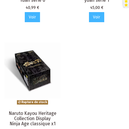
Yuan série 6
yuan série 1
Prix
Prix
40,99 €
45,00 €
Voir
Voir
Rupture de stock
Naruto Kayou Heritage
Collection Display
Ninja Age classique x1