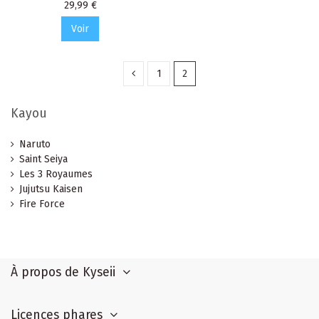
Prix
29,99 €
Voir
1
2
Kayou
Naruto
Saint Seiya
Les 3 Royaumes
Jujutsu Kaisen
Fire Force
À propos de Kyseii
Licences phares