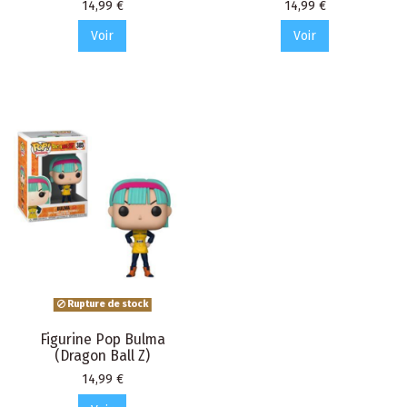
Prix
Prix
14,99 €
14,99 €
Voir
Voir
Rupture de stock
Figurine Pop Bulma
(Dragon Ball Z)
Prix
14,99 €