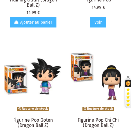
Ball Z)
Prix
14,99 €
Prix
14,99 €
Ajouter au panier
Voir
Rupture de stock
Rupture de stock
Figurine Pop Goten
Figurine Pop Chi Chi
(Dragon Ball Z)
(Dragon Ball Z)