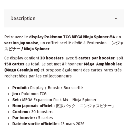
Description
Retrouvez le
display Pokémon TCG MEGA Ninja Spinner M4
en
version japonaise
, un coffret scellé dédié à l'extension
ニンジャ
スピナー / Ninja Spinner
.
Ce display contient
30 boosters
, avec
5 cartes par booster
, soit
150 cartes
au total. Le set met à l'honneur
Méga-Amphinobi ex
(Mega Greninja ex)
et propose également des cartes rares très
recherchées par les collectionneurs.
Produit :
Display / Booster Box scellé
Jeu :
Pokémon TCG
Set :
MEGA Expansion Pack M4 - Ninja Spinner
Nom japonais officiel :
拡張パック「ニンジャスピナー」
Contenu :
30 boosters
Par booster :
5 cartes
Date de sortie officielle :
13 mars 2026